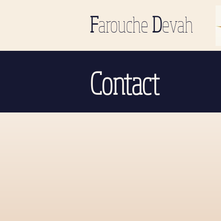
F
arouche
D
evah
Contact